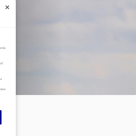
e
r el
 que
as
oría
el
da
estro