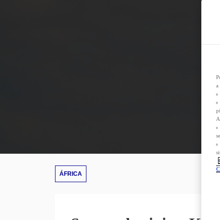
D
n
P
L
s
s
T
d
P
a
p
A
s
s
C
ÁFRICA