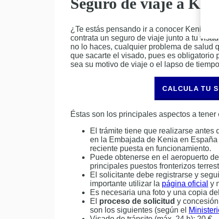
Seguro de viaje a Ken
¿Te estás pensando ir a conocer Kenia? D
contrata un seguro de viaje junto a tu visad
no lo haces, cualquier problema de salud qu
que sacarte el visado, pues es obligatorio
sea su motivo de viaje o el lapso de tiemp
CALCULA TU 
Éstas son los principales aspectos a tener
El trámite tiene que realizarse antes d
en la Embajada de Kenia en España o
reciente puesta en funcionamiento.
Puede obtenerse en el aeropuerto de
principales puestos fronterizos terrest
El solicitante debe registrarse y segu
importante utilizar la
página oficial
y n
Es necesaria una foto y una copia d
El
proceso de solicitud
y concesión
son los siguientes (según el
Minister
Visado de tránsito (máx. 24 h): 20 €.