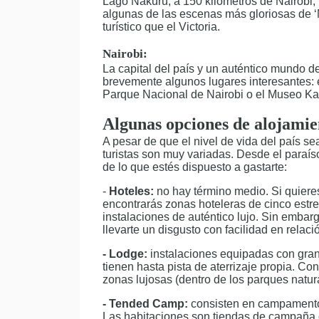
Lago Nakuru, a 150 kilómetros de Nairobi, 
algunas de las escenas más gloriosas de ‘
turístico que el Victoria.
Nairobi:
La capital del país y un auténtico mundo 
brevemente algunos lugares interesantes: e
Parque Nacional de Nairobi o el Museo Kar
Algunas opciones de alojamie
A pesar de que el nivel de vida del país se
turistas son muy variadas. Desde el para
de lo que estés dispuesto a gastarte:
-
Hoteles:
no hay término medio. Si quieres 
encontrarás zonas hoteleras de cinco estrel
instalaciones de auténtico lujo. Sin embarg
llevarte un disgusto con facilidad en relació
- Lodge:
instalaciones equipadas con grand
tienen hasta pista de aterrizaje propia. C
zonas lujosas (dentro de los parques natur
- Tended Camp:
consisten en campamentos
Las habitaciones son tiendas de campaña o