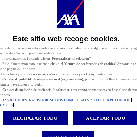
urante la navegación por este sitio web se depositan
cookies funcionales y técnicas
(estrictament
ecesarias). También puede consentir el depósito de cookies opcionales, ya sea por parte de AXA
artners o de terceros proveedores, para los fines descritos a continuación.
as
cookies funcionales y técnicas
(estrictamente necesarias) se eliminan durante la navegación po
itio web. AXA Partners o terceros proveedores pueden depositar cookies opcionales para los fines
e indican a continuación.
Este sitio web recoge cookies.
iene la posibilidad de
aceptar
o
rechazar
el
depósito de cookies
. Almacenaremos sus preferenci
urante
24 meses.
uede dar su consentimiento a todas las cookies opcionales o solo a algunas en función de su categ
 través del Centro de preferencias de cookies:
Inmediatamente, haciendo clic en "
Personalizar mi selección"
.
En cualquier momento, haciendo clic en el "
Centro de preferencias de cookies"
disponible en 
ie de página del sitio web.
XA Partners y sus
3 socios comerciales
utilizan cookies para los siguientes fines:
Cookies de
publicidad comportamental (
segmentación)
, para mostrar publicidad personaliza
egún su navegación y su perfil.
Cookies de medición de audiencia (analíticas)
, para compilar estadísticas en base al uso de nu
itio web.
CONSULTE NUESTRA LISTA DE SOCIOS COMERCIALES Y NUESTRA POLÍTICA DE
OOKIES
RECHAZAR TODO
ACEPTAR TODO