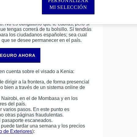
ia
PERSONALIZAR
MI SELECCIÓN
a un paso hacia adelante, vacúnate y
o. No es obligatorio que te cubras, pero si
e tengas correrá de tu bolsillo. Sí tendrás
 para los ciudadanos españoles; sea cual
o que se desee permanecer en el país.
SEGURO AHORA
 en cuenta sobre el visado a Kenia:
e dirigir a la frontera, de forma presencial
 bien a través de un sistema online de
 Nairobi, en el de Mombasa y en los
res del país.
ir varios pasos. En este punto es
o otras páginas fraudulentas.
el pasaporte escaneados.
 puede tardar una semana y los precios
io de Exteriores
):