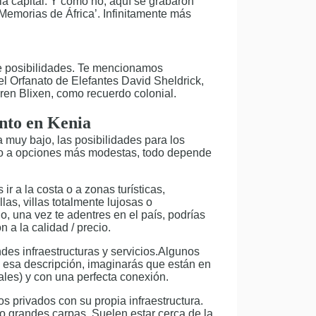
la capital. Y cómo no, aquí se grabaron
Memorias de África’. Infinitamente más
de posibilidades. Te mencionamos
l Orfanato de Elefantes David Sheldrick,
en Blixen, como recuerdo colonial.
nto en Kenia
a muy bajo, las posibilidades para los
íso a opciones más modestas, todo depende
ir a la costa o a zonas turísticas,
las, villas totalmente lujosas o
o, una vez te adentres en el país, podrías
n a la calidad / precio.
es infraestructuras y servicios.Algunos
on esa descripción, imaginarás que están en
ales) y con una perfecta conexión.
 privados con su propia infraestructura.
 grandes carpas. Suelen estar cerca de la