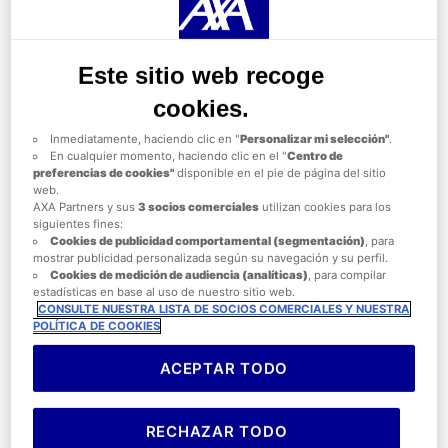
eliminan durante la navegación por el sitio web. AXA Partners o
terceros proveedores pueden depositar cookies opcionales para los
fines que se indican a continuación.
Tiene la posibilidad de
aceptar
o
rechazar
el
depósito de cookies
.
Este sitio web recoge
Almacenaremos sus preferencias durante
24 meses.
Puede dar su consentimiento a todas las cookies opcionales o solo a
cookies.
algunas en función de su categoría a través del Centro de
preferencias de cookies:
Inmediatamente, haciendo clic en "
Personalizar mi selección"
.
En cualquier momento, haciendo clic en el "
Centro de
preferencias de cookies"
disponible en el pie de página del sitio
web.
AXA Partners y sus
3 socios comerciales
utilizan cookies para los
siguientes fines:
Cookies de
publicidad comportamental (
segmentación)
, para
mostrar publicidad personalizada según su navegación y su perfil.
Cookies de medición de audiencia (analíticas)
, para compilar
estadísticas en base al uso de nuestro sitio web.
CONSULTE NUESTRA LISTA DE SOCIOS COMERCIALES Y NUESTRA
POLÍTICA DE COOKIES
ACEPTAR TODO
RECHAZAR TODO