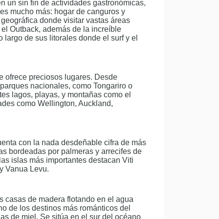
en un sin fin de actividades gastronómicas,
go es mucho más: hogar de canguros y
 geográfica donde visitar vastas áreas
el Outback, además de la increíble
 largo de sus litorales donde el surf y el
e ofrece preciosos lugares. Desde
 parques nacionales, como Tongariro o
ntes lagos, playas, y montañas como el
dades como Wellington, Auckland,
cuenta con la nada desdeñable cifra de más
inas bordeadas por palmeras y arrecifes de
 las islas más importantes destacan Viti
 y Vanua Levu.
us casas de madera flotando en el agua
no de los destinos más románticos del
s de miel. Se sitúa en el sur del océano