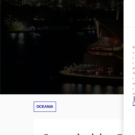
D
n
P
L
s
s
T
d
P
a
p
A
s
s
C
OCEANIA