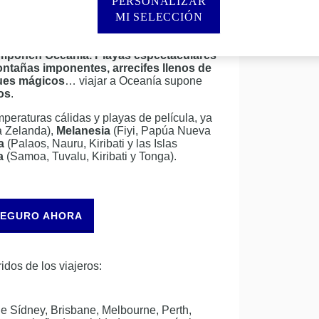
anía
PERSONALIZAR
MI SELECCIÓN
os majestuosos paisajes que se
omponen Oceanía. Playas espectaculares
ontañas imponentes, arrecifes llenos de
ques mágicos
… viajar a Oceanía supone
os
.
peraturas cálidas y playas de película, ya
a Zelanda),
Melanesia
(Fiyi, Papúa Nueva
a
(Palaos, Nauru, Kiribati y las Islas
a
(Samoa, Tuvalu, Kiribati y Tonga).
SEGURO AHORA
dos de los viajeros:
e Sídney, Brisbane, Melbourne, Perth,