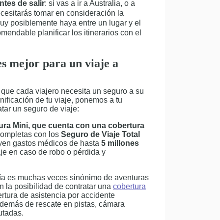
antes de salir
: si vas a ir a Australia, o a
ecesitarás tomar en consideración la
uy posiblemente haya entre un lugar y el
omendable planificar los itinerarios con el
es mejor para un viaje a
que cada viajero necesita un seguro a su
anificación de tu viaje, ponemos a tu
tar un seguro de viaje:
ura Mini, que cuenta con una cobertura
completas con los
Seguro de Viaje Total
luyen gastos médicos de hasta
5 millones
je en caso de robo o pérdida y
nía es muchas veces sinónimo de aventuras
n la posibilidad de contratar una
cobertura
ertura de asistencia por accidente
 además de rescate en pistas, cámara
utadas.