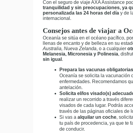
Con el seguro de viaje AXA Assistance po
tranquilidad y sin preocupaciones, ya q
personalizada las 24 horas del día
y de l
internacional.
Consejos antes de viajar a O
Oceanía se sitúa en el océano pacífico, p
llenas de encanto y de belleza en su est
Australia, Nueva Zelanda
, o a cualquier
ot
Melanesia, Micronesia y Polinesia
, disfr
sin igual
.
Prepara las vacunas obligatori
Oceanía se solicita la vacunación d
enfermedades. Recomendamos que 
antelación.
Solicita el/los visado(s) adecuad
realizar un recorrido a través difere
visados de cada lugar. Podrás acce
través de las páginas oficiales de 
Si vas a
alquilar un coche
, solicit
tu país de procedencia, ya que te f
de conducir.