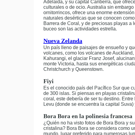
Adelaida, y su capital Canberra, que ofrec
culturales o de ocio. Australia sin embar
ornitorrincos, ofrece una enorme extensión
naturales desérticas que se conocen como 
Barrera de Coral, y de preciosas playas a lo
buceo son las actividades estrella.
Nueva Zelanda
Un país lleno de paisajes de ensueño y qu
volcanes, como los volcanes de Auckland,
Kahurangi, el glaciar Franz Josef, alucina
monte Victoria, hasta sus energéticas ciu
Christchurch y Queenstown.
Fiyi
Es el conocido país del Pacífico Sur que 
de 300 islas. Si piensas en playas cristal
coral, este debería de ser tu destino. Entre
Levu (donde se encuentra la capital Suva)
Bora Bora en la polinesia francesa
¿Quién no ha visto fotos de Bora Bora y s
cristalina? Bora Bora se considera como u
mundo, lugar preferido para numerosas luna