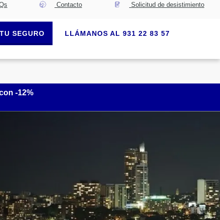
Qs
Contacto
Solicitud de desistimiento
TU SEGURO
LLÁMANOS AL 931 22 83 57
 con -12%