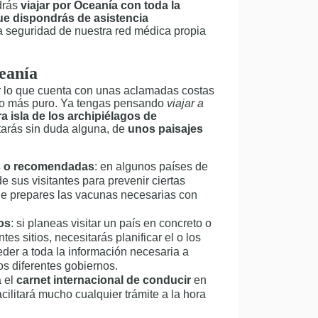
drás
viajar por Oceanía
con toda la
ue dispondrás de asistencia
a seguridad de nuestra red médica propia
ceanía
or lo que cuenta con unas aclamadas costas
ado más puro. Ya tengas pensando
viajar a
ra isla de los archipiélagos de
utarás sin duda alguna, de
unos paisajes
as o recomendadas
: en algunos países de
e sus visitantes para prevenir ciertas
prepares las vacunas necesarias con
os
: si planeas visitar un país en concreto o
ntes sitios, necesitarás planificar el o los
der a toda la información necesaria a
los diferentes gobiernos.
a el
carnet internacional de conducir
en
acilitará mucho cualquier trámite a la hora