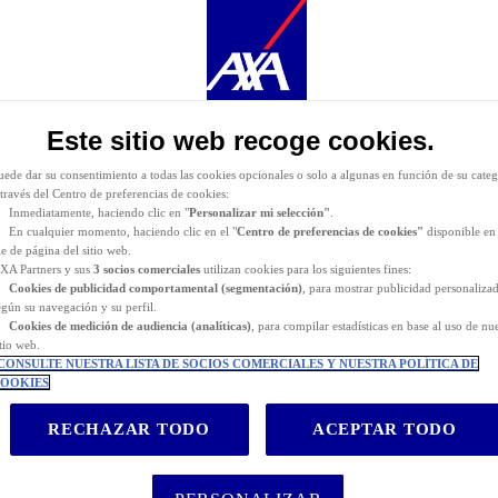
urante la navegación por este sitio web se depositan
cookies funcionales y técnicas
(estrictament
ecesarias). También puede consentir el depósito de cookies opcionales, ya sea por parte de AXA
artners o de terceros proveedores, para los fines descritos a continuación.
as
cookies funcionales y técnicas
(estrictamente necesarias) se eliminan durante la navegación po
itio web. AXA Partners o terceros proveedores pueden depositar cookies opcionales para los fines
e indican a continuación.
Este sitio web recoge cookies.
iene la posibilidad de
aceptar
o
rechazar
el
depósito de cookies
. Almacenaremos sus preferenci
urante
24 meses.
uede dar su consentimiento a todas las cookies opcionales o solo a algunas en función de su categ
 través del Centro de preferencias de cookies:
Inmediatamente, haciendo clic en "
Personalizar mi selección"
.
En cualquier momento, haciendo clic en el "
Centro de preferencias de cookies"
disponible en 
ie de página del sitio web.
XA Partners y sus
3 socios comerciales
utilizan cookies para los siguientes fines:
Cookies de
publicidad comportamental (
segmentación)
, para mostrar publicidad personaliza
egún su navegación y su perfil.
Cookies de medición de audiencia (analíticas)
, para compilar estadísticas en base al uso de nu
itio web.
CONSULTE NUESTRA LISTA DE SOCIOS COMERCIALES Y NUESTRA POLÍTICA DE
OOKIES
RECHAZAR TODO
ACEPTAR TODO