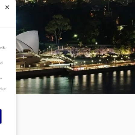
e
r el
 que
as
oría
el
da
estro