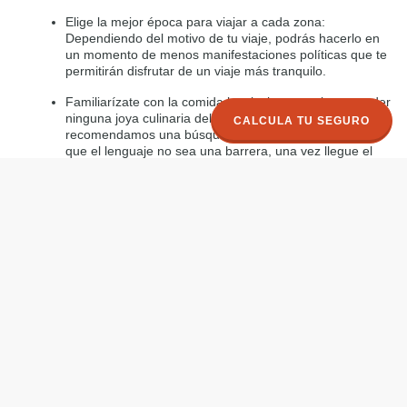
Elige la mejor época para viajar a cada zona:
Dependiendo del motivo de tu viaje, podrás hacerlo en
un momento de menos manifestaciones políticas que te
permitirán disfrutar de un viaje más tranquilo.
Familiarízate con la comida local: si no te quieres perder
ninguna joya culinaria del destino al que vayas, te
CALCULA TU SEGURO
recomendamos una búsqueda previa para asegurarte
que el lenguaje no sea una barrera, una vez llegue el
momento de explorar las comidas locales.
Investiga las costumbres: el clima, la comida, las
costumbres y la lengua serán posiblemente muy
diferentes a lo que estás acostumbrado. Por eso, es
recomendable investigar de antemano las costumbres
locales del destino, con el fin de poder integrarse de la
manera más respetuosa posible en el destino elegido.
Conoce las medidas de seguridad necesarias: Deberás
ir siempre debidamente documentado. El ministerio de
asuntos exteriores recomienda a las personas que se
desplacen a Angola por un tiempo superior a una
semana se registren en la Sección Consular de la
Embajada de España en Luanda. Se aconseja solicitar