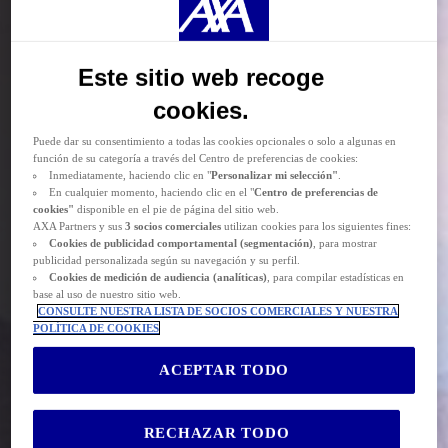
técnicas
(estrictamente necesarias). También puede consentir el depósito de
cookies opcionales, ya sea por parte de AXA Partners o de terceros proveedores,
para los fines descritos a continuación.
Las
cookies funcionales y técnicas
(estrictamente necesarias) se eliminan durante
Este sitio web recoge
la navegación por el sitio web. AXA Partners o terceros proveedores pueden
depositar cookies opcionales para los fines que se indican a continuación.
cookies.
Tiene la posibilidad de
aceptar
o
rechazar
el
depósito de cookies
.
Almacenaremos sus preferencias durante
24 meses.
Puede dar su consentimiento a todas las cookies opcionales o solo a algunas en
función de su categoría a través del Centro de preferencias de cookies:
Inmediatamente, haciendo clic en "
Personalizar mi selección"
.
En cualquier momento, haciendo clic en el "
Centro de preferencias de
cookies"
disponible en el pie de página del sitio web.
AXA Partners y sus
3 socios comerciales
utilizan cookies para los siguientes fines:
Cookies de
publicidad comportamental (
segmentación)
, para mostrar
publicidad personalizada según su navegación y su perfil.
Cookies de medición de audiencia (analíticas)
, para compilar estadísticas en
base al uso de nuestro sitio web.
CONSULTE NUESTRA LISTA DE SOCIOS COMERCIALES Y NUESTRA
POLÍTICA DE COOKIES
ACEPTAR TODO
RECHAZAR TODO