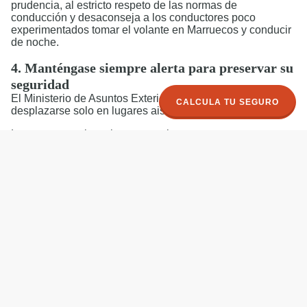
prudencia, al estricto respeto de las normas de
conducción y desaconseja a los conductores poco
experimentados tomar el volante en Marruecos y conducir
de noche.
4. Manténgase siempre alerta para preservar su
seguridad
El Ministerio de Asuntos Exteriores aconseja "evitar
CALCULA TU SEGURO
desplazarse solo en lugares aislados o apartados".
Las zonas a evitar y las precauciones a tomar
Por razones geopolíticas y de seguridad, se desaconseja
ir a las siguientes regiones:
El sureste de la provincia de Guelmim (región limítrofe
con el Sáhara Occidental): algunas zonas siguen
minadas, los visitantes en moto o en 4x4 que planeen
tomar caminos no asfaltados deben informar a las
autoridades locales
A lo largo de la frontera con Mauritania: todo
desplazamiento está fuertemente desaconsejado
El sur de la frontera con Argelia
El Sáhara Occidental: todo desplazamiento que se
aparte de la carretera costera asfaltada debe contar con