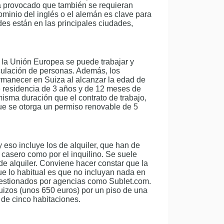
a provocado que también se requieran
ominio del inglés o el alemán es clave para
es están en las principales ciudades,
 la Unión Europea se puede trabajar y
rculación de personas. Además, los
rmanecer en Suiza al alcanzar la edad de
de residencia de 3 años y de 12 meses de
misma duración que el contrato de trabajo,
 que se otorga un permiso renovable de 5
 eso incluye los de alquiler, que han de
el casero como por el inquilino. Se suele
de alquiler. Conviene hacer constar que la
e lo habitual es que no incluyan nada en
gestionados por agencias como Sublet.com.
suizos (unos 650 euros) por un piso de una
l de cinco habitaciones.