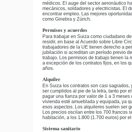
médicos. El auge del sector aeronáutico h
mecánicos, soldadores y electricistas. El d
encontrar empleo. Las mejores oportunidad
como Ginebra y Zúrich.
Permisos y acuerdos
Para trabajar en Suiza como ciudadano de
residir, en base al Acuerdo sobre Libre Ci
trabajadores de la UE tienen derecho a pe
jubilación si acreditan un período previo 
trabajo. Los permisos de trabajo tienen la 
a excepción de los contratos fijos, en los
años.
Alquiler
En Suiza los contratos son casi sagrados, y
ser cumplidos al pie de la letra, tanto por 
pagar una fianza por valor de 1 a 3 meses 
vivienda esté amueblada y equipada, ya qu
esos aspectos. Los alquileres suelen ser 
Los precios oscilan entre los 700 francos 
habitación, a los 1.800 (1.700 euros) por e
Sistema sanitario