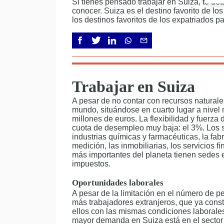
Si tienes pensado trabajar en Suiza, te de
conocer. Suiza es el destino favorito de lo
los destinos favoritos de los expatriados pa
Trabajar en Suiza
A pesar de no contar con recursos naturale
mundo, situándose en cuarto lugar a nivel
millones de euros. La flexibilidad y fuerza
cuota de desempleo muy baja: el 3%. Los s
industrias químicas y farmacéuticas, la fa
medición, las inmobiliarias, los servicios f
más importantes del planeta tienen sedes e
impuestos.
Oportunidades laborales
A pesar de la limitación en el número de p
más trabajadores extranjeros, que ya const
ellos con las mismas condiciones laborales
mayor demanda en Suiza está en el sector 