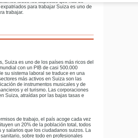
tallamos todos los aspectos que has de
s expatriados para trabajar Suiza es uno de
ra trabajar.
s, Suiza es uno de los países más ricos del
 mundial con un PIB de casi 500.000
 de su sistema laboral se traduce en una
ectores más activos en Suiza son las
bricación de instrumentos musicales y de
inancieros y el turismo. Las corporaciones
n Suiza, atraídas por las bajas tasas e
ermisos de trabajo, el país acoge cada vez
ituyen un 20% de la población total, todos
 y salarios que los ciudadanos suizos. La
sanitario, sobre todo en profesionales