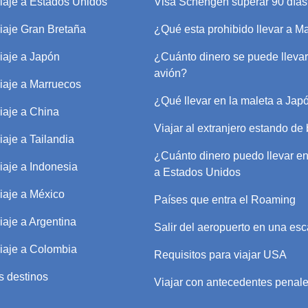
iaje a Estados Unidos
Visa Schengen superar 90 días
iaje Gran Bretaña
¿Qué esta prohibido llevar a M
iaje a Japón
¿Cuánto dinero se puede llevar
avión?
iaje a Marruecos
¿Qué llevar en la maleta a Jap
iaje a China
Viajar al extranjero estando de 
iaje a Tailandia
¿Cuánto dinero puedo llevar en
iaje a Indonesia
a Estados Unidos
iaje a México
Países que entra el Roaming
iaje a Argentina
Salir del aeropuerto en una esc
iaje a Colombia
Requisitos para viajar USA
s destinos
Viajar con antecedentes penal