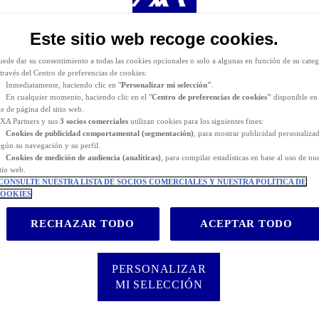
itio web. AXA Partners o terceros proveedores pueden depositar cookies opcionales para los fines
e indican a continuación.
Este sitio web recoge cookies.
iene la posibilidad de
aceptar
o
rechazar
el
depósito de cookies
. Almacenaremos sus preferenci
urante
24 meses.
uede dar su consentimiento a todas las cookies opcionales o solo a algunas en función de su categ
 través del Centro de preferencias de cookies:
Inmediatamente, haciendo clic en "
Personalizar mi selección"
.
En cualquier momento, haciendo clic en el "
Centro de preferencias de cookies"
disponible en 
ie de página del sitio web.
XA Partners y sus
3 socios comerciales
utilizan cookies para los siguientes fines:
Cookies de
publicidad comportamental (
segmentación)
, para mostrar publicidad personaliza
egún su navegación y su perfil.
Cookies de medición de audiencia (analíticas)
, para compilar estadísticas en base al uso de nu
itio web.
CONSULTE NUESTRA LISTA DE SOCIOS COMERCIALES Y NUESTRA POLÍTICA DE
OOKIES
RECHAZAR TODO
ACEPTAR TODO
PERSONALIZAR
na gran oportunidad
MI SELECCIÓN