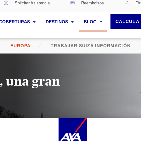
Solicitar Asistencia
Reembolsos
FA
CALCULA 
COBERTURAS
DESTINOS
BLOG
EUROPA
TRABAJAR SUIZA INFORMACIÓN
, una gran
urante la navegación por este sitio web se depositan
cookies funcionales y técnicas
(estrictament
ecesarias). También puede consentir el depósito de cookies opcionales, ya sea por parte de AXA
artners o de terceros proveedores, para los fines descritos a continuación.
as
cookies funcionales y técnicas
(estrictamente necesarias) se eliminan durante la navegación po