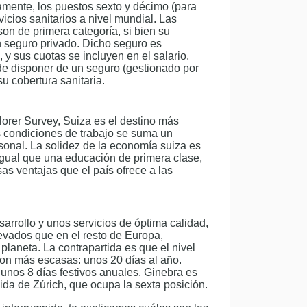
amente, los puestos sexto y décimo (para
vicios sanitarios a nivel mundial. Las
son de primera categoría, si bien su
n seguro privado. Dicho seguro es
 y sus cuotas se incluyen en el salario.
de disponer de un seguro (gestionado por
u cobertura sanitaria.
orer Survey, Suiza es el destino más
s condiciones de trabajo se suma un
rsonal. La solidez de la economía suiza es
 igual que una educación de primera clase,
s ventajas que el país ofrece a las
rrollo y unos servicios de óptima calidad,
evados que en el resto de Europa,
planeta. La contrapartida es que el nivel
son más escasas: unos 20 días al año.
unos 8 días festivos anuales. Ginebra es
da de Zúrich, que ocupa la sexta posición.