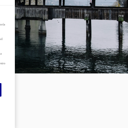
 que
as
oría
el
da
estro