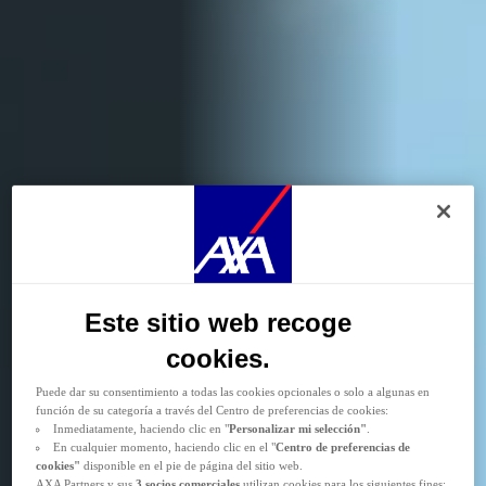
Durante la navegación por este sitio web se depositan
cookies funcionales y
técnicas
(estrictamente necesarias). También puede consentir el depósito de
cookies opcionales, ya sea por parte de AXA Partners o de terceros proveedores,
para los fines descritos a continuación.
Las
cookies funcionales y técnicas
(estrictamente necesarias) se eliminan durante
Este sitio web recoge
la navegación por el sitio web. AXA Partners o terceros proveedores pueden
depositar cookies opcionales para los fines que se indican a continuación.
cookies.
Tiene la posibilidad de
aceptar
o
rechazar
el
depósito de cookies
.
Almacenaremos sus preferencias durante
24 meses.
Puede dar su consentimiento a todas las cookies opcionales o solo a algunas en
función de su categoría a través del Centro de preferencias de cookies:
Inmediatamente, haciendo clic en "
Personalizar mi selección"
.
En cualquier momento, haciendo clic en el "
Centro de preferencias de
cookies"
disponible en el pie de página del sitio web.
AXA Partners y sus
3 socios comerciales
utilizan cookies para los siguientes fines: