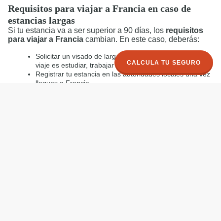
Requisitos para viajar a Francia en caso de
estancias largas
Si tu estancia va a ser superior a 90 días, los
requisitos
para viajar a Francia
cambian. En este caso, deberás:
Solicitar un visado de larga duración si el motivo del
CALCULA TU SEGURO
viaje es estudiar, trabajar o residir en el país.
Registrar tu estancia en las autoridades locales una vez
llegues a Francia.
Acreditar medios económicos suficientes para tu
estancia.
Consultar siempre con el Consulado de Francia en
España antes de hacer cualquier trámite de larga
duración.
Otros consejos útiles para viajar a Francia
Asegúrate de tener activado el roaming en tu móvil para
no perder cobertura.
Informa a tu banco si vas a utilizar tarjetas de crédito en
el extranjero.
Ten a mano copias digitales de tu documentación por si
pierdes los originales.