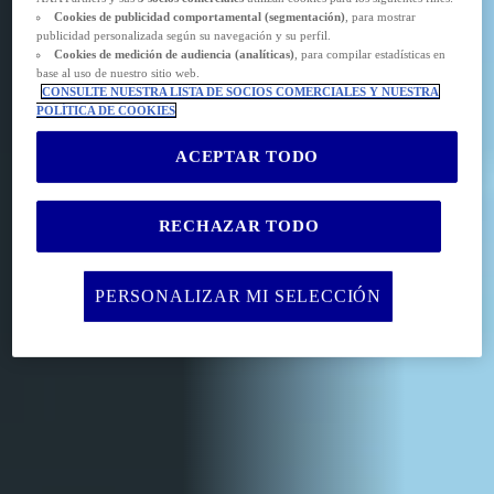
Cookies de
publicidad comportamental (
segmentación)
, para mostrar
publicidad personalizada según su navegación y su perfil.
Cookies de medición de audiencia (analíticas)
, para compilar estadísticas en
base al uso de nuestro sitio web.
CONSULTE NUESTRA LISTA DE SOCIOS COMERCIALES Y NUESTRA
POLÍTICA DE COOKIES
ACEPTAR TODO
RECHAZAR TODO
PERSONALIZAR MI SELECCIÓN