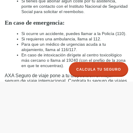
Si tienes que abonar algún coste por tu asistencia,
ponte en contacto con el Instituto Nacional de Seguridad
Social para solicitar el reembolso.
En caso de emergencia:
Si ocurre un accidente, puedes llamar a la Policía (110).
Si requieres una ambulancia, llama al 112.
Para que un médico de urgencias acuda a tu
alojamiento, llama al 116/117.
En caso de intoxicación dirígete al centro toxicológico
más cercano o llama al 19240 (con el prefijo de la zona
en que te encuentras).
CALCULA TU SEGURO
AXA Seguro de viaje pone a tu disposición el mejor
seguro de viaje internacional. Contrata tu seguro de viajes
con AXA para tener las mejores coberturas sanitarias
durante tu viaje a Alemania.
Ver más