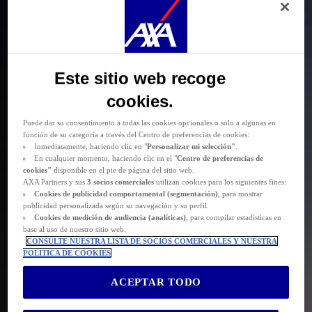
Durante la navegación por este sitio web se depositan
cookies funcionales y
técnicas
(estrictamente necesarias). También puede consentir el depósito de
cookies opcionales, ya sea por parte de AXA Partners o de terceros proveedores,
para los fines descritos a continuación.
Las
cookies funcionales y técnicas
(estrictamente necesarias) se eliminan durante
Este sitio web recoge
la navegación por el sitio web. AXA Partners o terceros proveedores pueden
depositar cookies opcionales para los fines que se indican a continuación.
cookies.
Tiene la posibilidad de
aceptar
o
rechazar
el
depósito de cookies
.
Almacenaremos sus preferencias durante
24 meses.
Puede dar su consentimiento a todas las cookies opcionales o solo a algunas en
función de su categoría a través del Centro de preferencias de cookies:
Inmediatamente, haciendo clic en "
Personalizar mi selección"
.
En cualquier momento, haciendo clic en el "
Centro de preferencias de
cookies"
disponible en el pie de página del sitio web.
AXA Partners y sus
3 socios comerciales
utilizan cookies para los siguientes fines:
Cookies de
publicidad comportamental (
segmentación)
, para mostrar
publicidad personalizada según su navegación y su perfil.
Cookies de medición de audiencia (analíticas)
, para compilar estadísticas en
base al uso de nuestro sitio web.
CONSULTE NUESTRA LISTA DE SOCIOS COMERCIALES Y NUESTRA
POLÍTICA DE COOKIES
ACEPTAR TODO