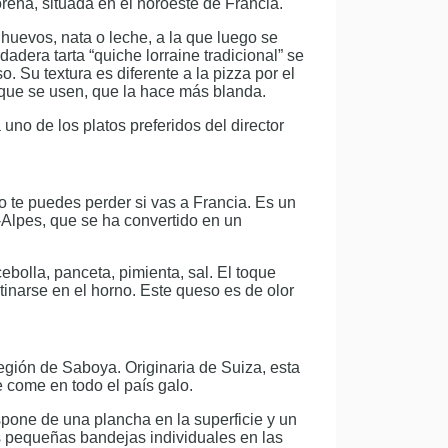
orena, situada en el noroeste de Francia.
 huevos, nata o leche, a la que luego se
dera tarta “quiche lorraine tradicional” se
 Su textura es diferente a la pizza por el
 que se usen, que la hace más blanda.
uno de los platos preferidos del director
no te puedes perder si vas a Francia. Es un
-Alpes, que se ha convertido en un
ebolla, panceta, pimienta, sal. El toque
tinarse en el horno. Este queso es de olor
 región de Saboya. Originaria de Suiza, esta
 come en todo el país galo.
spone de una plancha en la superficie y un
las pequeñas bandejas individuales en las