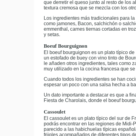
que derretir el queso junto al resto de los 
textura cremosa que se mezcla con los otro
Los ingredientes más tradicionales para la
como jamones, Bacon, salchichón o salchich
emmenthal, carnes tiernas cortadas en troz
y setas.
Boeuf Bourguignon
El boeuf bourguignon es un plato típico de 
un estofado de buey con vino tinto de Bou
le añaden otros ingredientes, tales como z
muy utilizado en la cocina francesa que se
Cuando todos los ingredientes se han cocin
espesar un poco con una salsa hecha a bas
Un dato importante a destacar es que a fin
Fiesta de Charolais, donde el boeuf bourgu
Cassoulet
El cassoulet es un plato típico del sur de 
podrás encontrar en las regiones de Midi-
parecido a las habichuelas típicas españo
frijoles acompañados de diferentes tipos d