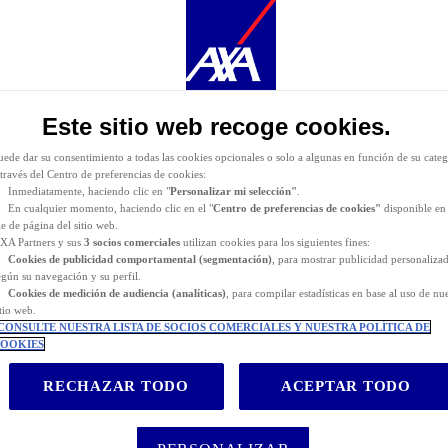
urante la navegación por este sitio web se depositan
cookies funcionales y técnicas
(estrictament
ecesarias). También puede consentir el depósito de cookies opcionales, ya sea por parte de AXA
artners o de terceros proveedores, para los fines descritos a continuación.
as
cookies funcionales y técnicas
(estrictamente necesarias) se eliminan durante la navegación po
itio web. AXA Partners o terceros proveedores pueden depositar cookies opcionales para los fines
e indican a continuación.
Este sitio web recoge cookies.
iene la posibilidad de
aceptar
o
rechazar
el
depósito de cookies
. Almacenaremos sus preferenci
urante
24 meses.
uede dar su consentimiento a todas las cookies opcionales o solo a algunas en función de su categ
 través del Centro de preferencias de cookies:
Inmediatamente, haciendo clic en "
Personalizar mi selección"
.
En cualquier momento, haciendo clic en el "
Centro de preferencias de cookies"
disponible en 
ie de página del sitio web.
XA Partners y sus
3 socios comerciales
utilizan cookies para los siguientes fines:
Cookies de
publicidad comportamental (
segmentación)
, para mostrar publicidad personaliza
egún su navegación y su perfil.
Cookies de medición de audiencia (analíticas)
, para compilar estadísticas en base al uso de nu
itio web.
CONSULTE NUESTRA LISTA DE SOCIOS COMERCIALES Y NUESTRA POLÍTICA DE
OOKIES
RECHAZAR TODO
ACEPTAR TODO
cia: qué platos pedir