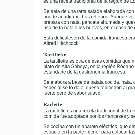
es una receta tradicional de la región de L
Se trata de una tarta salada elaborada con
puede añadir muchos rellenos. Aunque verda
prepara con nata, panceta ahumada y queso.
uso de la nata o los huevos, en el caso de
Esta delicatesen de la comida francesa era 
Alfred Hitchcock.
Tartiflette
La tartiflette es otra de esas comidas que 
plato de Alta Saboya, en la región Ródano
estandarte de la gastronomía francesa.
Se elabora a base de patata cocida, nata, c
especial se lo da el queso reblochon al gra
fuerte pero de sabor suave.
Raclette
La raclette es una receta tradicional de la
comida fue adoptada por los franceses y se
Se cocina con un aparato eléctrico, que di
espacio en la parte inferior para colocar 