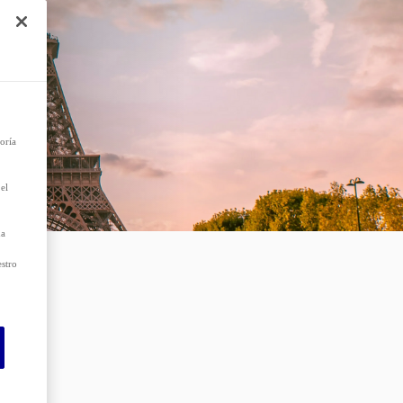
e
r el
 que
as
oría
el
da
estro