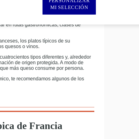
PERSONALIZAR
MI SELECCIÓN
ndialmente por su variedad y elegancia,
ien ganada. Miles de viajeros se acercan a
dar en rutas gastronómicas, clases de
anceses, los platos típicos de su
s quesos o vinos.
uatrocientos tipos diferentes y, alrededor
nación de origen protegida. A modo de
ís que más queso consume por persona.
ómico, te recomendamos algunos de los
pica de Francia