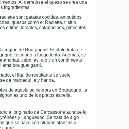
alimentos. Al derretirse el queso se crea una
s ingredientes.
 raclette son: patatas cocidas, embutidos
as, quesos como el Raclette, tilsit o
os o tiras, tomates, calabacines, pimientos
la región de Bourgogne. El plato trata de
rgogne cocinado a fuego lento. Además, se
anahorias, cebollas, ajo y un condimento
 llama bouquet garni.
ado, el líquido resultante se suele
e de mantequilla y harina.
ales de agosto se celebra en Bourgogne, la
ignon es uno de los platos estrella.
Francia, originario de Carcassone aunque lo
Pyrénées y Languedoc. Se trata de algo
las que se hace con alubias blancas o
e carne.