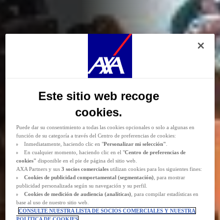
Durante la navegación por este sitio web se depositan
cookies funcionales y
técnicas
(estrictamente necesarias). También puede consentir el depósito de
cookies opcionales, ya sea por parte de AXA Partners o de terceros proveedores,
para los fines descritos a continuación.
Las
cookies funcionales y técnicas
(estrictamente necesarias) se eliminan durante
Este sitio web recoge
la navegación por el sitio web. AXA Partners o terceros proveedores pueden
depositar cookies opcionales para los fines que se indican a continuación.
cookies.
Tiene la posibilidad de
aceptar
o
rechazar
el
depósito de cookies
.
Almacenaremos sus preferencias durante
24 meses.
Puede dar su consentimiento a todas las cookies opcionales o solo a algunas en
función de su categoría a través del Centro de preferencias de cookies:
Inmediatamente, haciendo clic en "
Personalizar mi selección"
.
En cualquier momento, haciendo clic en el "
Centro de preferencias de
cookies"
disponible en el pie de página del sitio web.
AXA Partners y sus
3 socios comerciales
utilizan cookies para los siguientes fines:
Cookies de
publicidad comportamental (
segmentación)
, para mostrar
publicidad personalizada según su navegación y su perfil.
Cookies de medición de audiencia (analíticas)
, para compilar estadísticas en
base al uso de nuestro sitio web.
CONSULTE NUESTRA LISTA DE SOCIOS COMERCIALES Y NUESTRA
POLÍTICA DE COOKIES