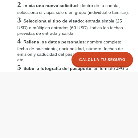
Inicia una nueva solicitud
: dentro de tu cuenta,
selecciona si viajas solo o en grupo (individual o familiar).
Selecciona el tipo de visado
: entrada simple (25
USD) o múltiples entradas (60 USD). Indica las fechas
previstas de entrada y salida.
Rellena los datos personales
: nombre completo,
fecha de nacimiento, nacionalidad, número, fechas de
emisión y caducidad del pasaporte, dirección en España,
etc.
CALCULA TU SEGURO
Sube la fotografía del pasaporte
: en formato JPG o
PNG, menor de 500 KB.
Revisa y realiza el pago
: verifica los datos y paga con
tarjeta bancaria.
Espera la aprobación
: el proceso tarda unos días
hábiles. Se recomienda tramitar con al menos siete días
de antelación. Cuando se apruebe, recibirás un PDF que
debes imprimir y llevar contigo.
Cómo obtener el visado en el aeropuerto
El
visado en el aeropuerto
es la segunda opción más