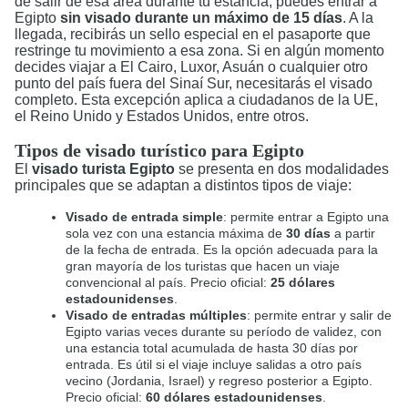
de salir de esa área durante tu estancia, puedes entrar a
Egipto
sin visado durante un máximo de 15 días
. A la
llegada, recibirás un sello especial en el pasaporte que
restringe tu movimiento a esa zona. Si en algún momento
decides viajar a El Cairo, Luxor, Asuán o cualquier otro
punto del país fuera del Sinaí Sur, necesitarás el visado
completo. Esta excepción aplica a ciudadanos de la UE,
el Reino Unido y Estados Unidos, entre otros.
Tipos de visado turístico para Egipto
El
visado turista Egipto
se presenta en dos modalidades
principales que se adaptan a distintos tipos de viaje:
Visado de entrada simple
: permite entrar a Egipto una
sola vez con una estancia máxima de
30 días
a partir
de la fecha de entrada. Es la opción adecuada para la
gran mayoría de los turistas que hacen un viaje
convencional al país. Precio oficial:
25 dólares
estadounidenses
.
Visado de entradas múltiples
: permite entrar y salir de
Egipto varias veces durante su período de validez, con
una estancia total acumulada de hasta 30 días por
entrada. Es útil si el viaje incluye salidas a otro país
vecino (Jordania, Israel) y regreso posterior a Egipto.
Precio oficial:
60 dólares estadounidenses
.