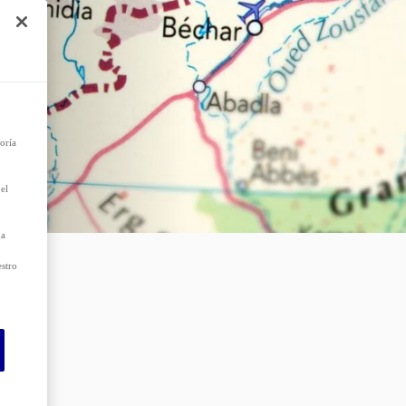
e
r el
 que
as
oría
el
da
estro