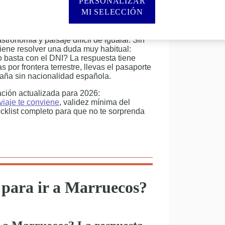
PERSONALIZAR
MI SELECCIÓN
s de los españoles: está a menos de 14
rectos desde casi cualquier aeropuerto
tronomía y paisaje difícil de igualar. Sin
iene resolver una duda muy habitual:
o basta con el DNI? La respuesta tiene
 por frontera terrestre, llevas el pasaporte
aña sin nacionalidad española.
mación actualizada para 2026:
viaje te conviene
, validez mínima del
cklist completo para que no te sorprenda
 para ir a Marruecos?