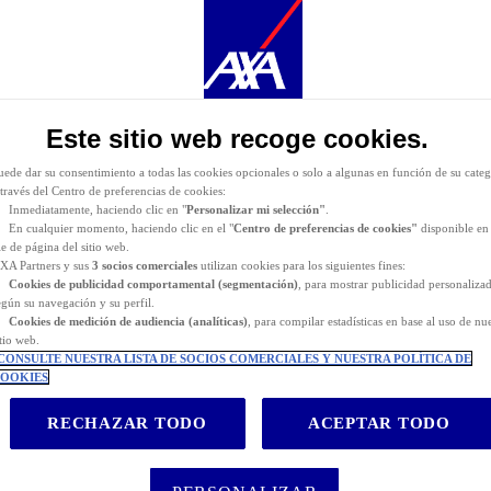
urante la navegación por este sitio web se depositan
cookies funcionales y técnicas
(estrictament
ecesarias). También puede consentir el depósito de cookies opcionales, ya sea por parte de AXA
artners o de terceros proveedores, para los fines descritos a continuación.
as
cookies funcionales y técnicas
(estrictamente necesarias) se eliminan durante la navegación po
itio web. AXA Partners o terceros proveedores pueden depositar cookies opcionales para los fines
e indican a continuación.
Este sitio web recoge cookies.
iene la posibilidad de
aceptar
o
rechazar
el
depósito de cookies
. Almacenaremos sus preferenci
urante
24 meses.
uede dar su consentimiento a todas las cookies opcionales o solo a algunas en función de su categ
 través del Centro de preferencias de cookies:
Inmediatamente, haciendo clic en "
Personalizar mi selección"
.
En cualquier momento, haciendo clic en el "
Centro de preferencias de cookies"
disponible en 
ie de página del sitio web.
XA Partners y sus
3 socios comerciales
utilizan cookies para los siguientes fines:
Cookies de
publicidad comportamental (
segmentación)
, para mostrar publicidad personaliza
egún su navegación y su perfil.
Cookies de medición de audiencia (analíticas)
, para compilar estadísticas en base al uso de nu
itio web.
CONSULTE NUESTRA LISTA DE SOCIOS COMERCIALES Y NUESTRA POLÍTICA DE
OOKIES
RECHAZAR TODO
ACEPTAR TODO
 para ir a Marruecos?
tos en 2026