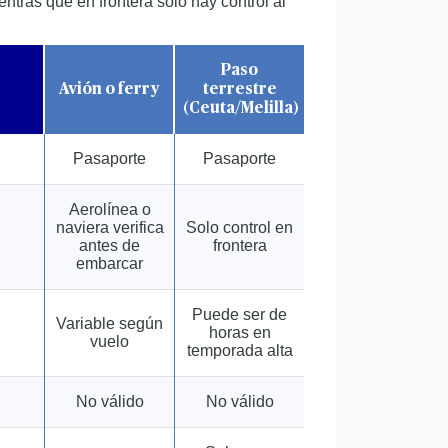
ntras que en frontera solo hay control al
Paso
Avión o ferry
terrestre
(Ceuta/Melilla)
Pasaporte
Pasaporte
Aerolínea o
naviera verifica
Solo control en
antes de
frontera
embarcar
Puede ser de
Variable según
horas en
vuelo
temporada alta
No válido
No válido