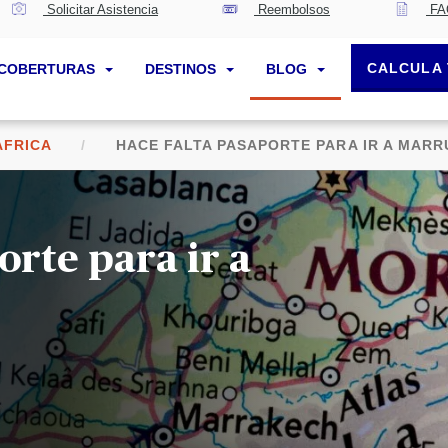
Solicitar Asistencia
Reembolsos
FA
CALCULA 
COBERTURAS
DESTINOS
BLOG
AFRICA
HACE FALTA PASAPORTE PARA IR A MAR
orte para ir a