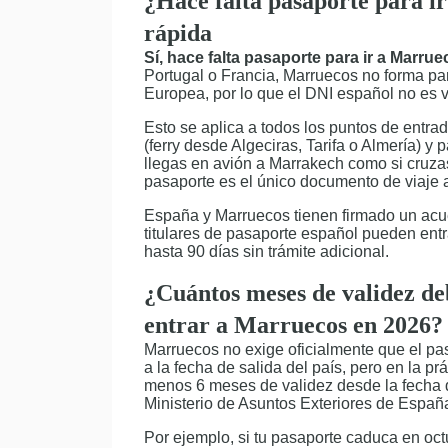
¿Hace falta pasaporte para i
rápida
Sí, hace falta pasaporte para ir a Marrue
Portugal o Francia, Marruecos no forma pa
Europea, por lo que el DNI español no es vá
Esto se aplica a todos los puntos de entra
(ferry desde Algeciras, Tarifa o Almería) y p
llegas en avión a Marrakech como si cruzas 
pasaporte es el único documento de viaje
España y Marruecos tienen firmado un acue
titulares de pasaporte español pueden entra
hasta 90 días sin trámite adicional.
¿Cuántos meses de validez de
entrar a Marruecos en 2026?
Marruecos no exige oficialmente que el pa
a la fecha de salida del país, pero en la pr
menos 6 meses de validez desde la fecha 
Ministerio de Asuntos Exteriores de Españ
Por ejemplo, si tu pasaporte caduca en oc