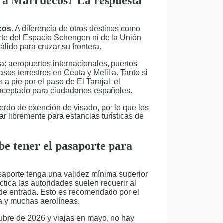
r a Marruecos? La respuesta
cos.
A diferencia de otros destinos como
rte del Espacio Schengen ni de la Unión
lido para cruzar su frontera.
da: aeropuertos internacionales, puertos
asos terrestres en Ceuta y Melilla. Tanto si
a pie por el paso de El Tarajal, el
 aceptado para ciudadanos españoles.
rdo de exención de visado, por lo que los
r libremente para estancias turísticas de
be tener el pasaporte para
saporte tenga una validez mínima superior
áctica las autoridades suelen requerir al
de entrada. Esto es recomendado por el
a y muchas aerolíneas.
tubre de 2026 y viajas en mayo, no hay