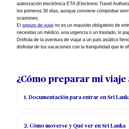
autorización electrónica ETA (Electronic Travel Authori
los primeros 30 días, aunque conviene comprobar siempr
ocasiones.
El
seguro de viaje
no es un requisito obligatorio de en
necesitas un médico, una urgencia o un traslado, lo pag
Disfruta de la aventura de viajar a un país asiático lle
disfrutar de tus vacaciones con la tranquilidad que te 
¿Cómo preparar mi viaje 
1. Documentación para entrar en Sri Lank
Pasaporte en vigor con un mínimo de seis meses de 
entrada al país.
2. Cómo moverse y Qué ver en Sri Lanka
Billete de vuelta o de salida del país, ya que en ocas