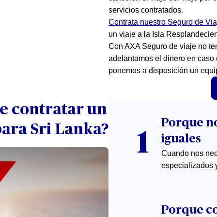
contrar enormes humedales,
servicios contratados.
s.
Contrata nuestro Seguro de Via
xperiencias más
un viaje a la Isla Resplandecien
e Kandy y Ella, que
Con AXA Seguro de viaje no te
. Para trayectos más
adelantamos el dinero en caso d
vado con coche durante varios
ponemos a disposición un equip
 cortos dentro de las
no o usando aplicaciones.
e contratar un
a y menos cómoda para
Porque no
para Sri Lanka?
1
iguales
Cuando nos nece
especializados
Porque co