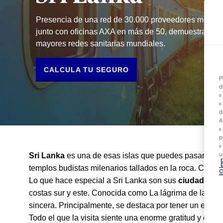
D
(
Presencia de una red de 30.000 proveedores médicos
o
d
junto con oficinas AXA en más de 50, demuestra la 
L
mayores redes sanitarias mundiales.
n
c
T
CALCULA TU SEGURO
s
P
d
d
A
p
u
Sri Lanka
es una de esas islas que puedes pasar de un
templos budistas milenarios tallados en la roca. Combi
C
Lo que hace especial a Sri Lanka son sus
ciudades co
costas sur y este. Conocida como La lágrima de la vida
sincera. Principalmente, se destaca por tener un extens
Todo el que la visita siente una enorme gratitud y cobi