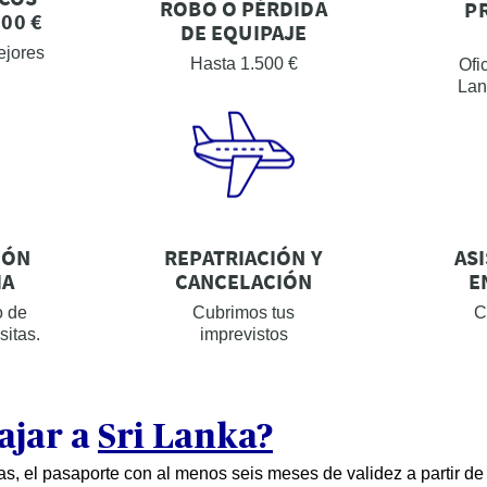
ROBO O PÉRDIDA
P
00 €
DE EQUIPAJE
ejores
Hasta 1.500 €
Ofi
Lan
IÓN
ASI
REPATRIACIÓN Y
IA
E
CANCELACIÓN
o de
C
Cubrimos tus
sitas.
imprevistos
ajar a
Sri Lanka?
s, el pasaporte con al menos seis meses de validez a partir de l