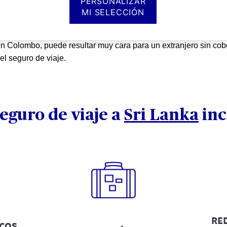
PERSONALIZAR
ita para mostrar respeto a los Budas, los parques naturales para 
MI SELECCIÓN
ara este destino.
 El clima cambia según la zona que visites, la conducción es ca
n Colombo, puede resultar muy cara para un extranjero sin cob
l seguro de viaje.
eguro de viaje a
Sri Lanka
inc
RE
ICOS