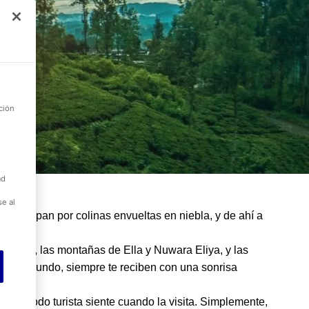
cas
nes
la
s
ción
ad
se al
ue trepan por colinas envueltas en niebla, y de ahí a
nnaruwa, las montañas de Ella y Nuwara Eliya, y las
le del mundo, siempre te reciben con una sonrisa
ales.
ente todo turista siente cuando la visita. Simplemente,