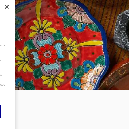
e
r el
 que
as
oría
el
da
estro