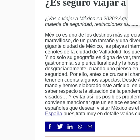
¿Es seguro viajar a M
¿Vas a viajar a México en 2026? Aquí te p
materia de seguridad, restricciones sanitar
México es uno de los destinos más aprecia
maravilloso, de un gran tamaño y una dive
gigante ciudad de México, las playas inter
cenotes de la ciudad de Valladolid, los pu
Y no solo su geografía es digna de ver, ta
gastronomía, su pluriculturalidad y la hosp
desgraciadamente, cuando uno piensa en M
seguridad. Por ello, antes de cruzar el cha
tener en cuenta algunos aspectos. Desde 
mano y hemos elaborado este artículo, en 
saber respecto a la situación de la pandemi
visados… Y evitar así los posibles problem
conviene mencionar que un enlace especia
españoles que desean visitar México es e
España
pues trata muy en detalle varias c