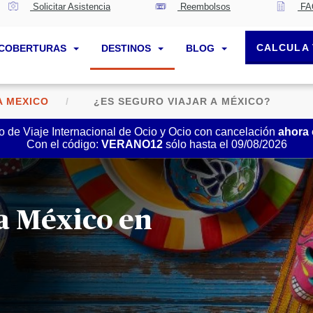
Solicitar Asistencia
Reembolsos
FA
CALCULA 
COBERTURAS
DESTINOS
BLOG
A MEXICO
¿ES SEGURO VIAJAR A MÉXICO?
 de Viaje Internacional de Ocio y Ocio con cancelación
ahora
Con el código:
VERANO12
sólo hasta el 09/08/2026
 a México en