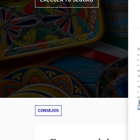
CALCULA TU SEGURO
D
n
P
L
s
s
T
d
P
a
p
A
s
s
C
CONSEJOS