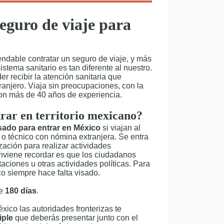
eguro de viaje para
ndable contratar un seguro de viaje, y más
stema sanitario es tan diferente al nuestro.
r recibir la atención sanitaria que
anjero. Viaja sin preocupaciones, con la
on más de 40 años de experiencia.
trar en territorio mexicano?
sado para entrar en México
si viajan al
 o técnico con nómina extranjera. Se entra
ización para realizar actividades
viene recordar es que los ciudadanos
aciones u otras actividades políticas. Para
o siempre hace falta visado.
de
180 días
.
xico las autoridades fronterizas te
iple
que deberás presentar junto con el