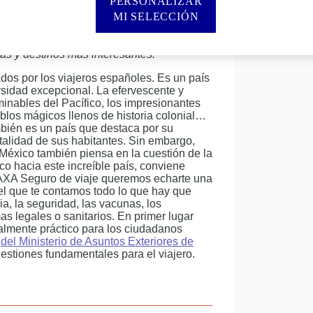
éxico en 2026?
PERSONALIZAR
MI SELECCIÓN
resentamos todo lo que tienes que saber en
ias y destinos más interesantes.
dos por los viajeros españoles. Es un país
rsidad excepcional. La efervescente y
minables del Pacífico, los impresionantes
eblos mágicos llenos de historia colonial…
mbién es un país que destaca por su
italidad de sus habitantes. Sin embargo,
éxico también piensa en la cuestión de la
rco hacia este increíble país, conviene
AXA Seguro de viaje queremos echarte una
el que te contamos todo lo que hay que
a, la seguridad, las vacunas, los
as legales o sanitarios. En primer lugar
lmente práctico para los ciudadanos
l
del Ministerio de Asuntos Exteriores de
uestiones fundamentales para el viajero.