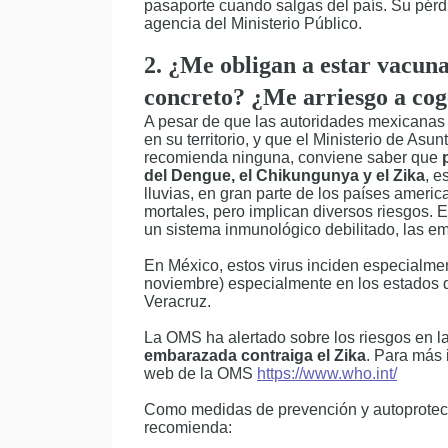
pasaporte cuando salgas del país. Su pér
agencia del Ministerio Público.
2. ¿Me obligan a estar vacun
concreto? ¿Me arriesgo a cog
A pesar de que las autoridades mexicana
en su territorio, y que el Ministerio de As
recomienda ninguna, conviene saber que
p
del Dengue, el Chikungunya y el Zika
, e
lluvias, en gran parte de los países amer
mortales, pero implican diversos riesgos.
un sistema inmunológico debilitado, las em
En México, estos virus inciden especialmen
noviembre) especialmente en los estados 
Veracruz.
La OMS ha alertado sobre los riesgos en la
embarazada contraiga el Zika
. Para más
web de la OMS
https://www.who.int/
Como medidas de prevención y autoprotecci
recomienda: