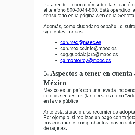
Para recibir información sobre la situación
al teléfono 800-0044-800. Está operativo l
consultarlo en la página web de la Secreta
Además, como ciudadano español, si sufres
siguientes correos:
con.mex@maec.es
con.mexico.info@maec.es
cog.guadalajara@maec.es
cg.monterrey@maec.es
5.
Aspectos a tener en cuenta
México
México es un país con una levada incidenci
con los secuestros (tanto reales como “virt
en la vía pública.
Ante esta situación, se recomienda
adopta
Por ejemplo, si realizas un pago con tarje
posteriormente, comprobar los movimiento
de tarjetas.