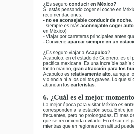
¿Es seguro
conducir en México?
Si estás pensando coger el coche en Méxi
recomendaciones:
-
no es aconsejable conducir de noche
.
- siempre es más
aconsejable coger auto
en México)
- Viajar por carreteras principales antes q
- Conviene
aparcar siempre en un estaci
¿Es seguro viajar a
Acapulco
?
Acapulco, en el estado de Guerrero, es el p
pacífica mexicana. Es una increíble bahía
fondo marino,
gran atracción para los b
Acapulco es
relativamente alto
, aunque lo
violencia ni a los delitos graves. Lo que s
abundan los
carteristas
.
6. ¿Cuál es el mejor momento
La mejor época para visitar México es
entr
corresponden a la estación seca. Entre juni
frecuentes, pero no prolongadas. El mes d
que se recomienda evitarlo. En el sur del p
mientras que en regiones con altitud puede