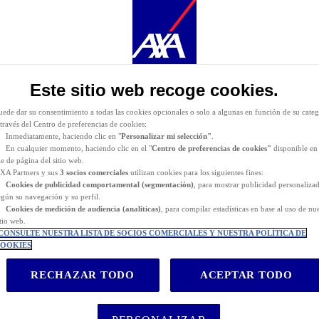
urante la navegación por este sitio web se depositan
cookies funcionales y técnicas
(estrictament
ecesarias). También puede consentir el depósito de cookies opcionales, ya sea por parte de AXA
artners o de terceros proveedores, para los fines descritos a continuación.
as
cookies funcionales y técnicas
(estrictamente necesarias) se eliminan durante la navegación po
itio web. AXA Partners o terceros proveedores pueden depositar cookies opcionales para los fines
e indican a continuación.
Este sitio web recoge cookies.
iene la posibilidad de
aceptar
o
rechazar
el
depósito de cookies
. Almacenaremos sus preferenci
urante
24 meses.
uede dar su consentimiento a todas las cookies opcionales o solo a algunas en función de su categ
 través del Centro de preferencias de cookies:
Inmediatamente, haciendo clic en "
Personalizar mi selección"
.
En cualquier momento, haciendo clic en el "
Centro de preferencias de cookies"
disponible en 
ie de página del sitio web.
XA Partners y sus
3 socios comerciales
utilizan cookies para los siguientes fines:
Cookies de
publicidad comportamental (
segmentación)
, para mostrar publicidad personaliza
egún su navegación y su perfil.
Cookies de medición de audiencia (analíticas)
, para compilar estadísticas en base al uso de nu
itio web.
CONSULTE NUESTRA LISTA DE SOCIOS COMERCIALES Y NUESTRA POLÍTICA DE
OOKIES
RECHAZAR TODO
ACEPTAR TODO