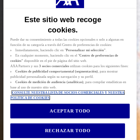
cookies opcionales, ya sea por parte de AXA Partners o de terceros proveedores,
para los fines descritos a continuación.
Las
cookies funcionales y técnicas
(estrictamente necesarias) se eliminan durante
Este sitio web recoge
la navegación por el sitio web. AXA Partners o terceros proveedores pueden
depositar cookies opcionales para los fines que se indican a continuación.
cookies.
Tiene la posibilidad de
aceptar
o
rechazar
el
depósito de cookies
.
Almacenaremos sus preferencias durante
24 meses.
Puede dar su consentimiento a todas las cookies opcionales o solo a algunas en
función de su categoría a través del Centro de preferencias de cookies:
Inmediatamente, haciendo clic en "
Personalizar mi selección"
.
En cualquier momento, haciendo clic en el "
Centro de preferencias de
cookies"
disponible en el pie de página del sitio web.
AXA Partners y sus
3 socios comerciales
utilizan cookies para los siguientes fines:
Cookies de
publicidad comportamental (
segmentación)
, para mostrar
publicidad personalizada según su navegación y su perfil.
Cookies de medición de audiencia (analíticas)
, para compilar estadísticas en
base al uso de nuestro sitio web.
CONSULTE NUESTRA LISTA DE SOCIOS COMERCIALES Y NUESTRA
POLÍTICA DE COOKIES
ACEPTAR TODO
RECHAZAR TODO