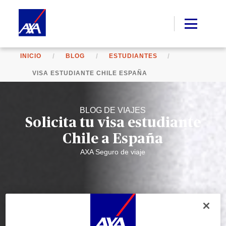
INICIO
BLOG
ESTUDIANTES
VISA ESTUDIANTE CHILE ESPAÑA
BLOG DE VIAJES
Solicita tu visa estudiante
Chile a España
AXA Seguro de viaje
Durante la navegación por este sitio web se depositan
cookies funcionales y
técnicas
(estrictamente necesarias). También puede consentir el depósito de