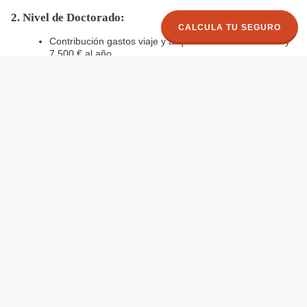
2. Nivel de Doctorado:
CALCULA TU SEGURO
Contribución gastos viaje y alojamiento: entre 3.000 € y
7.500 € al año.
Costes del programa: 10.800 € (la mayoría de las
disciplinas), 21.600 € para doctorados que precisen el
uso de laboratorio.
Asignación mensual: 1.400 € (sin contrato de trabajo) y
2.800€ (si existe contrato de trabajo).
Enlaces de interés
Página del Programa Erasmus Mundus en la Comisión
Europea:
www.eacea.ec.europa.eu/erasmus_mundus
Agencia Ejecutiva del programa Erasmus Mundus:
www.eacea.ec.europa.eu
Información de Erasmus Mundus en el Ministerio de
Educación de España:
www.mecd.gob.es/educacion-
mecd/areas-
educacion/universidades/convocatorias/entidades/erasmus
mundus-2.html
Sección de Educación y Cultura de la Comisión
Europea:
www.ec.europa.eu/education/index_en.htm
EMA, Asociación Internacional de estudiantes y