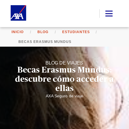
INICIO
BLOG
ESTUDIANTES
BECAS ERASMUS MUNDUS
BLOG DE VIAJES
Becas Erasmus Mundus:
descubre cómo acceder a
ellas
AXA Seguro de viaje