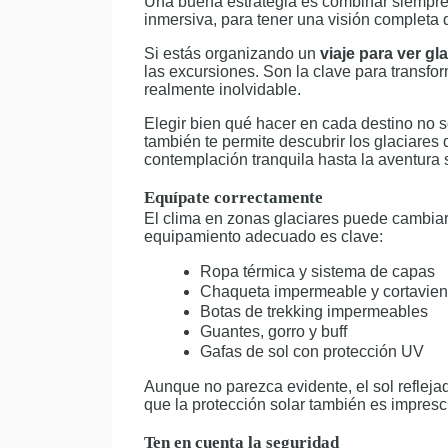
Una buena estrategia es combinar siempre
inmersiva, para tener una visión completa d
Si estás organizando un
viaje para ver gl
las excursiones. Son la clave para transfo
realmente inolvidable.
Elegir bien qué hacer en cada destino no s
también te permite descubrir los glaciares
contemplación tranquila hasta la aventura s
Equípate correctamente
El clima en zonas glaciares puede cambiar
equipamiento adecuado es clave:
Ropa térmica y sistema de capas
Chaqueta impermeable y cortavien
Botas de trekking impermeables
Guantes, gorro y buff
Gafas de sol con protección UV
Aunque no parezca evidente, el sol reflejad
que la protección solar también es impresc
Ten en cuenta la seguridad