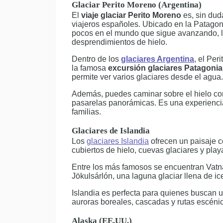
Glaciar Perito Moreno (Argentina)
El
viaje glaciar Perito Moreno
es, sin dud
viajeros españoles. Ubicado en la Patagoni
pocos en el mundo que sigue avanzando, 
desprendimientos de hielo.
Dentro de los
glaciares Argentina
, el Per
la famosa
excursión glaciares Patagonia
permite ver varios glaciares desde el agua.
Además, puedes caminar sobre el hielo c
pasarelas panorámicas. Es una experiencia
familias.
Glaciares de Islandia
Los
glaciares Islandia
ofrecen un paisaje c
cubiertos de hielo, cuevas glaciares y pla
Entre los más famosos se encuentran Vatna
Jökulsárlón, una laguna glaciar llena de ic
Islandia es perfecta para quienes buscan 
auroras boreales, cascadas y rutas escéni
Alaska (EE.UU.)