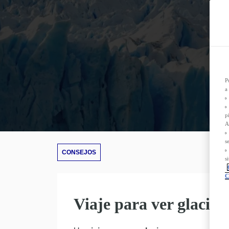
D
n
P
L
s
s
T
d
P
a
p
A
s
CONSEJOS
s
C
Viaje para ver glaciar