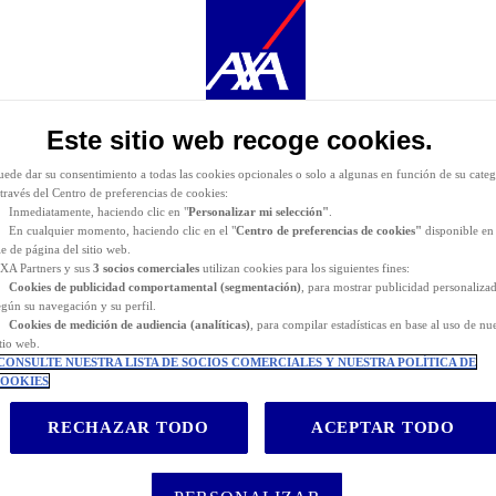
urante la navegación por este sitio web se depositan
cookies funcionales y técnicas
(estrictament
ecesarias). También puede consentir el depósito de cookies opcionales, ya sea por parte de AXA
artners o de terceros proveedores, para los fines descritos a continuación.
as
cookies funcionales y técnicas
(estrictamente necesarias) se eliminan durante la navegación po
itio web. AXA Partners o terceros proveedores pueden depositar cookies opcionales para los fines
e indican a continuación.
Este sitio web recoge cookies.
iene la posibilidad de
aceptar
o
rechazar
el
depósito de cookies
. Almacenaremos sus preferenci
urante
24 meses.
uede dar su consentimiento a todas las cookies opcionales o solo a algunas en función de su categ
 través del Centro de preferencias de cookies:
Inmediatamente, haciendo clic en "
Personalizar mi selección"
.
En cualquier momento, haciendo clic en el "
Centro de preferencias de cookies"
disponible en 
ie de página del sitio web.
XA Partners y sus
3 socios comerciales
utilizan cookies para los siguientes fines:
Cookies de
publicidad comportamental (
segmentación)
, para mostrar publicidad personaliza
egún su navegación y su perfil.
Cookies de medición de audiencia (analíticas)
, para compilar estadísticas en base al uso de nu
itio web.
CONSULTE NUESTRA LISTA DE SOCIOS COMERCIALES Y NUESTRA POLÍTICA DE
OOKIES
RECHAZAR TODO
ACEPTAR TODO
es