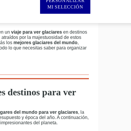
PERSONALIZAR
encia única que combina naturaleza en
cen de otro planeta. Desde gigantes de
MI SELECCIÓN
eados de montañas, los glaciares
los naturales que puedes presenciar en la
en un
viaje para ver glaciares
en destinos
 atraídos por la majestuosidad de estos
rás los
mejores glaciares del mundo
,
 todo lo que necesitas saber para organizar
s destinos para ver
ugares del mundo para ver glaciares
, la
resupuesto y época del año. A continuación,
impresionantes del planeta.