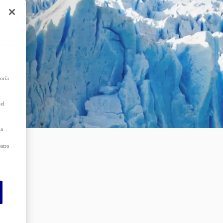
e
r el
 que
as
oría
el
da
estro