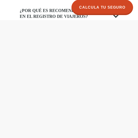
CALCULA TU SEGURO
¿POR QUÉ ES RECOMENDABLE INSCRIBIRSE
EN EL REGISTRO DE VIAJEROS?
¿QUÉ ES Y QUÉ NO ES EL REGISTRO DE
VIAJEROS?
¿PARA QUÉ SIRVE EL REGISTRO DE
VIAJEROS?
¿QUIÉNES DEBEN USARLO?
¿CUÁNDO DEBO REGISTRARME?
¿QUÉ DATOS DEBO PROPORCIONAR?
¿QUIÉNES TIENEN ACCESO A MIS DATOS?