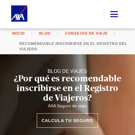
INICIO
BLOG
CONSEJOS DE VIAJE
RECOMENDABLE INSCRIBIRSE EN EL REGISTRO DEL
VIAJERO
BLOG DE VIAJES
¿Por qué es recomendable
inscribirse en el Registro
de Viajeros?
AXA Seguro de viaje
CALCULA TU SEGURO