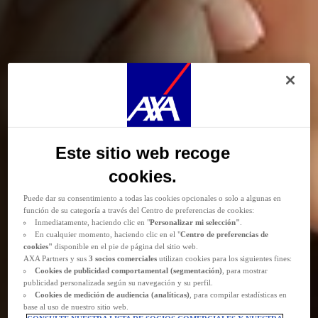
Durante la navegación por este sitio web se depositan
cookies funcionales y
técnicas
(estrictamente necesarias). También puede consentir el depósito de
cookies opcionales, ya sea por parte de AXA Partners o de terceros proveedores,
para los fines descritos a continuación.
Las
cookies funcionales y técnicas
(estrictamente necesarias) se eliminan durante
Este sitio web recoge
la navegación por el sitio web. AXA Partners o terceros proveedores pueden
depositar cookies opcionales para los fines que se indican a continuación.
cookies.
Tiene la posibilidad de
aceptar
o
rechazar
el
depósito de cookies
.
Almacenaremos sus preferencias durante
24 meses.
Puede dar su consentimiento a todas las cookies opcionales o solo a algunas en
función de su categoría a través del Centro de preferencias de cookies:
Inmediatamente, haciendo clic en "
Personalizar mi selección"
.
En cualquier momento, haciendo clic en el "
Centro de preferencias de
cookies"
disponible en el pie de página del sitio web.
AXA Partners y sus
3 socios comerciales
utilizan cookies para los siguientes fines:
Cookies de
publicidad comportamental (
segmentación)
, para mostrar
publicidad personalizada según su navegación y su perfil.
Cookies de medición de audiencia (analíticas)
, para compilar estadísticas en
base al uso de nuestro sitio web.