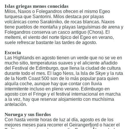
Islas griegas menos conocidas
Milos, Naxos o Folegandros ofrecen el mismo Egeo
turquesa que Santorini. Milos destaca por playas
volcánicas como Sarakiniko, de rocas blancas. Naxos
tiene pueblos de montaña y playas larguísimas de arena y
Folegandros conserva un casco antiguo (Chora). El
meltemi, el viento del norte típico del Egeo en verano,
suele refrescar bastante las tardes de agosto.
Escocia
Las Highlands en agosto tienen un verde que no se ve en
mucho sitio, temperaturas suaves y el aliciente añadido
del Festival de Edimburgo, que llena la ciudad de cultura
durante todo el mes. El lago Ness, la Isla de Skye y la ruta
de la North Coast 500 son de lo más popular para quien
alquila coche, aunque hay que contar con lluvia
intermitente incluso en pleno verano. Edimburgo en
agosto con el Fringe y el festival internacional en marcha
a la vez, hay que reservar alojamiento con muchísima
antelación.
Noruega y sus fiordos
Con hasta veinte horas de luz al día, agosto es de los
mejores meses para recorrer el Geirangerfjord o hacer el