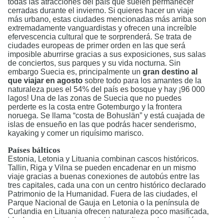
todas las atracciones del país que suelen permanecer
cerradas durante el invierno. Si quieres hacer un viaje
más urbano, estas ciudades mencionadas más arriba son
extremadamente vanguardistas y ofrecen una increíble
efervescencia cultural que te sorprenderá. Se trata de
ciudades europeas de primer orden en las que será
imposible aburrirse gracias a sus exposiciones, sus salas
de conciertos, sus parques y su vida nocturna. Sin
embargo Suecia es, principalmente un
gran destino al
que viajar en agosto
sobre todo para los amantes de la
naturaleza pues el 54% del país es bosque y hay ¡96 000
lagos! Una de las zonas de Suecia que no puedes
perderte es la costa entre Gotemburgo y la frontera
noruega. Se llama “costa de Bohuslän” y está cuajada de
islas de ensueño en las que podrás hacer senderismo,
kayaking y comer un riquísimo marisco.
Países bálticos
Estonia, Letonia y Lituania combinan cascos históricos.
Tallin, Riga y Vilna se pueden encadenar en un mismo
viaje gracias a buenas conexiones de autobús entre las
tres capitales, cada una con un centro histórico declarado
Patrimonio de la Humanidad. Fuera de las ciudades, el
Parque Nacional de Gauja en Letonia o la península de
Curlandia en Lituania ofrecen naturaleza poco masificada,