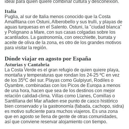
ideal para quien quiere combinar cultura y desconexión.
Italia
Puglia, al sur de Italia menos conocido que la Costa
Amalfitana con Ostuni, Alberobello y sus trulli, y playas de
aguas turquesas en el Salento. Ostuni, la "ciudad blanca"
y Polignano a Mare, con sus casas colgadas sobre los
acantilados. La gastronomía, con orecchiette, burrata y
aceite de oliva de la zona, es otro de los grandes motivos
para visitar la región.
Dónde viajar en agosto por España
Asturias y Cantabria
La Costa Verde es el gran refugio de quien quiere playa,
montaña y temperaturas que rondan los 24-25 ºC en vez
de los 35ºC del sur. Playas como Gulpiyuri, Rodiles o
Oyambre, combinadas con los Picos de Europa a menos
de una hora, hacen que sea de los destinos con mejor
relación calidad-clima. Villas como Llanes, Comillas o
Santillana del Mar añaden ese punto de casco histórico
bien conservado y la gastronomía (fabada, cachopo, sidra)
es motivo suficiente para muchos viajeros. Es una zona
que en agosto se llena de gente de otras comunidades,
así que conviene reservar alojamiento con tiempo.