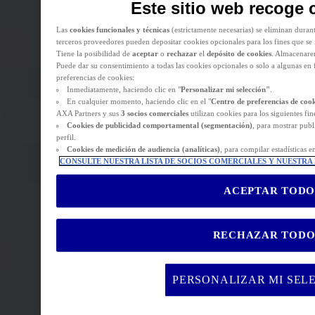
Este sitio web recoge 
consentir el depósito de cookies opcionales, ya sea por parte de AXA Partners o 
continuación.
Las
cookies funcionales y técnicas
(estrictamente necesarias) se eliminan duran
terceros proveedores pueden depositar cookies opcionales para los fines que se 
Tiene la posibilidad de
aceptar
o
rechazar
el
depósito de cookies
. Almacenare
Puede dar su consentimiento a todas las cookies opcionales o solo a algunas en 
preferencias de cookies:
Inmediatamente, haciendo clic en "
Personalizar mi selección"
.
En cualquier momento, haciendo clic en el "
Centro de preferencias de coo
AXA Partners y sus
3 socios comerciales
utilizan cookies para los siguientes fin
Cookies de
publicidad comportamental (
segmentación)
, para mostrar pub
perfil.
Cookies de medición de audiencia (analíticas)
, para compilar estadísticas e
CONSULTE NUESTRA LISTA DE SOCIOS COMERCIALES Y NUESTRA 
ACEPTAR TODO
RECHAZAR TOD
PERSONALIZAR MI SEL