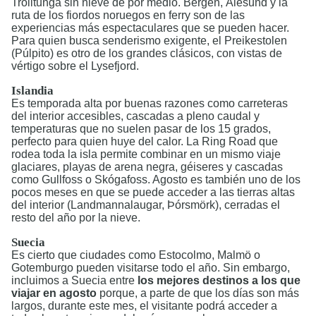
Trolltunga sin nieve de por medio. Bergen, Ålesund y la
ruta de los fiordos noruegos en ferry son de las
experiencias más espectaculares que se pueden hacer.
Para quien busca senderismo exigente, el Preikestolen
(Púlpito) es otro de los grandes clásicos, con vistas de
vértigo sobre el Lysefjord.
Islandia
Es temporada alta por buenas razones como carreteras
del interior accesibles, cascadas a pleno caudal y
temperaturas que no suelen pasar de los 15 grados,
perfecto para quien huye del calor. La Ring Road que
rodea toda la isla permite combinar en un mismo viaje
glaciares, playas de arena negra, géiseres y cascadas
como Gullfoss o Skógafoss. Agosto es también uno de los
pocos meses en que se puede acceder a las tierras altas
del interior (Landmannalaugar, Þórsmörk), cerradas el
resto del año por la nieve.
Suecia
Es cierto que ciudades como Estocolmo, Malmö o
Gotemburgo pueden visitarse todo el año. Sin embargo,
incluimos a Suecia entre
los mejores destinos a los que
viajar en agosto
porque, a parte de que los días son más
largos, durante este mes, el visitante podrá acceder a