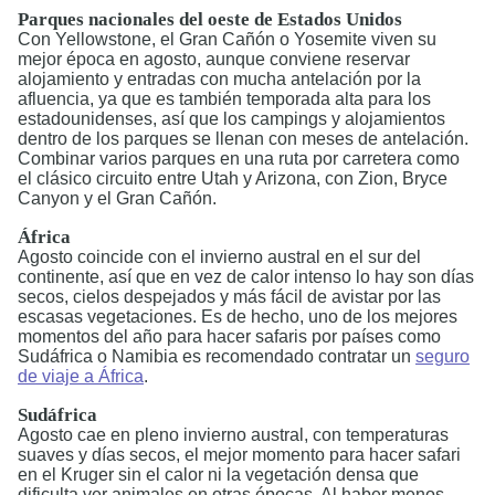
Parques nacionales del oeste de Estados Unidos
Con Yellowstone, el Gran Cañón o Yosemite viven su
mejor época en agosto, aunque conviene reservar
alojamiento y entradas con mucha antelación por la
afluencia, ya que es también temporada alta para los
estadounidenses, así que los campings y alojamientos
dentro de los parques se llenan con meses de antelación.
Combinar varios parques en una ruta por carretera como
el clásico circuito entre Utah y Arizona, con Zion, Bryce
Canyon y el Gran Cañón.
África
Agosto coincide con el invierno austral en el sur del
continente, así que en vez de calor intenso lo hay son días
secos, cielos despejados y más fácil de avistar por las
escasas vegetaciones. Es de hecho, uno de los mejores
momentos del año para hacer safaris por países como
Sudáfrica o Namibia es recomendado contratar un
seguro
de viaje a África
.
Sudáfrica
Agosto cae en pleno invierno austral, con temperaturas
suaves y días secos, el mejor momento para hacer safari
en el Kruger sin el calor ni la vegetación densa que
dificulta ver animales en otras épocas. Al haber menos