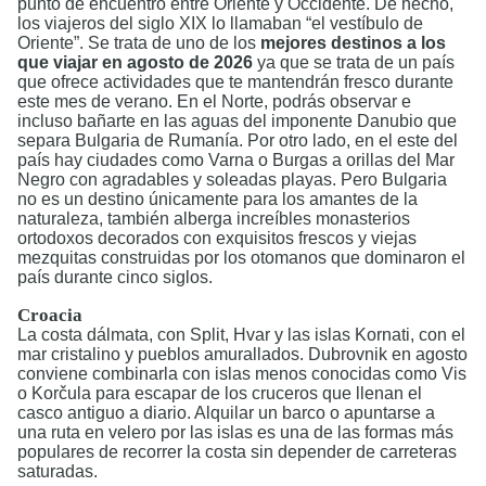
punto de encuentro entre Oriente y Occidente. De hecho,
los viajeros del siglo XIX lo llamaban “el vestíbulo de
Oriente”. Se trata de uno de los
mejores destinos a los
que viajar en agosto de 2026
ya que se trata de un país
que ofrece actividades que te mantendrán fresco durante
este mes de verano. En el Norte, podrás observar e
incluso bañarte en las aguas del imponente Danubio que
separa Bulgaria de Rumanía. Por otro lado, en el este del
país hay ciudades como Varna o Burgas a orillas del Mar
Negro con agradables y soleadas playas. Pero Bulgaria
no es un destino únicamente para los amantes de la
naturaleza, también alberga increíbles monasterios
ortodoxos decorados con exquisitos frescos y viejas
mezquitas construidas por los otomanos que dominaron el
país durante cinco siglos.
Croacia
La costa dálmata, con Split, Hvar y las islas Kornati, con el
mar cristalino y pueblos amurallados. Dubrovnik en agosto
conviene combinarla con islas menos conocidas como Vis
o Korčula para escapar de los cruceros que llenan el
casco antiguo a diario. Alquilar un barco o apuntarse a
una ruta en velero por las islas es una de las formas más
populares de recorrer la costa sin depender de carreteras
saturadas.