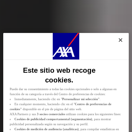
Durante la navegación por este sitio web se depositan
cookies funcionales y
técnicas
(estrictamente necesarias). También puede consentir el depósito de
cookies opcionales, ya sea por parte de AXA Partners o de terceros proveedores,
para los fines descritos a continuación.
Las
cookies funcionales y técnicas
(estrictamente necesarias) se eliminan durante
Este sitio web recoge
la navegación por el sitio web. AXA Partners o terceros proveedores pueden
depositar cookies opcionales para los fines que se indican a continuación.
cookies.
Tiene la posibilidad de
aceptar
o
rechazar
el
depósito de cookies
.
Almacenaremos sus preferencias durante
24 meses.
Puede dar su consentimiento a todas las cookies opcionales o solo a algunas en
función de su categoría a través del Centro de preferencias de cookies:
Inmediatamente, haciendo clic en "
Personalizar mi selección"
.
En cualquier momento, haciendo clic en el "
Centro de preferencias de
cookies"
disponible en el pie de página del sitio web.
AXA Partners y sus
3 socios comerciales
utilizan cookies para los siguientes fines:
Cookies de
publicidad comportamental (
segmentación)
, para mostrar
publicidad personalizada según su navegación y su perfil.
Cookies de medición de audiencia (analíticas)
, para compilar estadísticas en