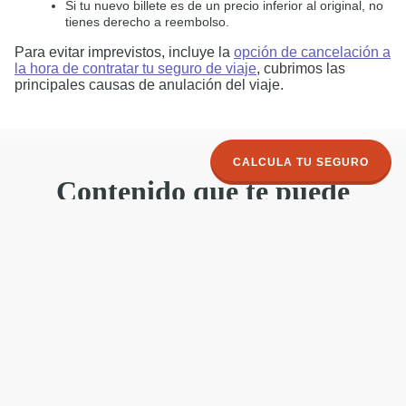
Si tu nuevo billete es de un precio inferior al original, no
tienes derecho a reembolso.
Para evitar imprevistos, incluye la
opción de cancelación a
la hora de contratar tu seguro de viaje
, cubrimos las
principales causas de anulación del viaje.
CALCULA TU SEGURO
Contenido que te puede
interesar
¿Qué cubre un seguro de cancelación de
viaje?
Contrata un seguro de cancelación de viaje y no pierdas tu
dinero si tienes que cancelar por enfermedad, cambios en
el trabajo y otras muchas causas.