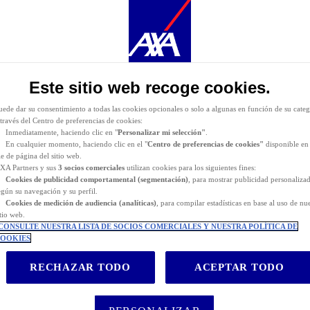
urante la navegación por este sitio web se depositan
cookies funcionales y técnicas
(estrictament
ecesarias). También puede consentir el depósito de cookies opcionales, ya sea por parte de AXA
artners o de terceros proveedores, para los fines descritos a continuación.
as
cookies funcionales y técnicas
(estrictamente necesarias) se eliminan durante la navegación po
itio web. AXA Partners o terceros proveedores pueden depositar cookies opcionales para los fines
e indican a continuación.
Este sitio web recoge cookies.
iene la posibilidad de
aceptar
o
rechazar
el
depósito de cookies
. Almacenaremos sus preferenci
urante
24 meses.
ienes claro qué necesitas? No te preocupes que a lo largo de
uede dar su consentimiento a todas las cookies opcionales o solo a algunas en función de su categ
 tu viaje a EEUU y puedas cumplir a la perfección el sueño
 través del Centro de preferencias de cookies:
o.
Inmediatamente, haciendo clic en "
Personalizar mi selección"
.
En cualquier momento, haciendo clic en el "
Centro de preferencias de cookies"
disponible en 
ie de página del sitio web.
ta, por lo que lo primero que debes hacer es contratar
XA Partners y sus
3 socios comerciales
utilizan cookies para los siguientes fines:
Cookies de
publicidad comportamental (
segmentación)
, para mostrar publicidad personaliza
obertura médica, repatriación y traslado sanitario, entre
egún su navegación y su perfil.
Cookies de medición de audiencia (analíticas)
, para compilar estadísticas en base al uso de nu
itio web.
00.000 € en gastos médicos, regreso anticipado y hasta
CONSULTE NUESTRA LISTA DE SOCIOS COMERCIALES Y NUESTRA POLÍTICA DE
OOKIES
ica en EEUU puede costarte entre 300 y 500 dólares. Si es
ractura de hueso, podemos estar hablando de varios miles de
RECHAZAR TODO
ACEPTAR TODO
sorpresa desagradable que te vaya a arruinar el viaje y tu