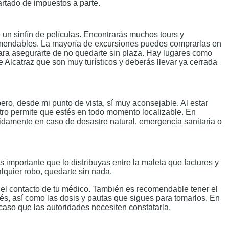
artado de impuestos a parte.
 un sinfín de películas. Encontrarás muchos tours y
comendables. La mayoría de excursiones puedes comprarlas en
para asegurarte de no quedarte sin plaza. Hay lugares como
e Alcatraz que son muy turísticos y deberás llevar ya cerrada
, pero, desde mi punto de vista, sí muy aconsejable. Al estar
istro permite que estés en todo momento localizable. En
ápidamente en caso de desastre natural, emergencia sanitaria o
 importante que lo distribuyas entre la maleta que factures y
alquier robo, quedarte sin nada.
y el contacto de tu médico. También es recomendable tener el
és, así como las dosis y pautas que sigues para tomarlos. En
 caso que las autoridades necesiten constatarla.