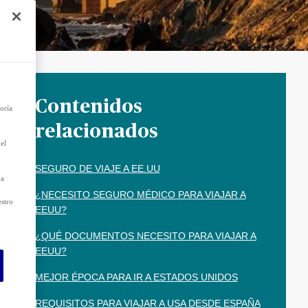
e
r el
 que
as
Contenidos
oría
relacionados
el
SEGURO DE VIAJE A EE.UU
da
¿NECESITO SEGURO MÉDICO PARA VIAJAR A
estro
EEUU?
¿QUÉ DOCUMENTOS NECESITO PARA VIAJAR A
EEUU?
MEJOR ÉPOCA PARA IR A ESTADOS UNIDOS
REQUISITOS PARA VIAJAR A USA DESDE ESPAÑA