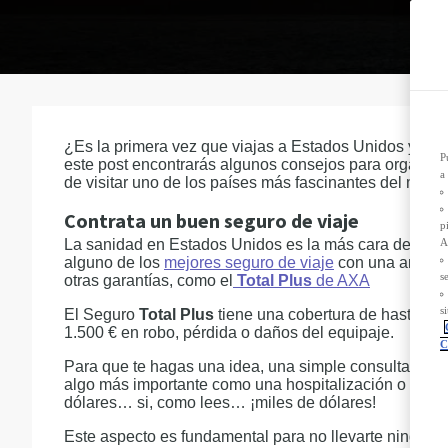
D
n
P
L
s
s
T
d
¿Es la primera vez que viajas a Estados Unidos y no t
P
este post encontrarás algunos consejos para organizar
a
de visitar uno de los países más fascinantes del mund
Contrata un buen seguro de viaje
p
La sanidad en Estados Unidos es la más cara del plane
A
alguno de los
mejores seguro de viaje
con una amplia c
s
otras garantías, como el
Total Plus
de AXA
s
El Seguro
Total Plus
tiene una cobertura de hasta 5.0
1.500 € en robo, pérdida o daños del equipaje.
C
Para que te hagas una idea, una simple consulta méd
algo más importante como una hospitalización o una f
dólares… si, como lees… ¡miles de dólares!
Este aspecto es fundamental para no llevarte ninguna 