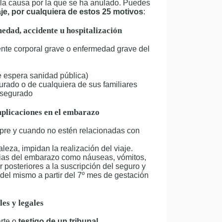
 la causa por la que se ha anulado. Puedes
je, por cualquiera de estos 25 motivos
:
edad, accidente u hospitalización
dente corporal grave o enfermedad grave del
e espera sanidad pública)
urado o de cualquiera de sus familiares
asegurado
mplicaciones en el embarazo
pre y cuando no estén relacionadas con
aleza, impidan la realización del viaje.
pias del embarazo como náuseas, vómitos,
 posteriores a la suscripción del seguro y
del mismo a partir del 7º mes de gestación
es y legales
rte o
testigo de un tribunal