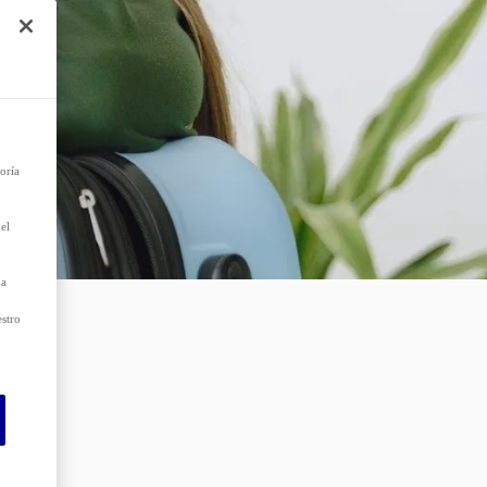
e
r el
 que
as
oría
el
da
estro