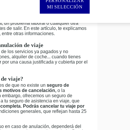
PERSONALIZAR
MI SELECCIÓN
ambién implica una inversión económica
es. Aunque nadie quiere pensar en
, un problema laboral o cualquier otra
 de salir. En este artículo, te explicamos
 entre otras informaciones.
anulación de viaje
 de los servicios ya pagados y no
nes, alquiler de coche... cuando tienes
r por una causa justificada y cubierta por el
 de viaje?
es de que no existe un
seguro de
os motivos de cancelación,
o la
sin embargo, ofrecemos un seguro de
a tu seguro de asistencia en viaje, que
completa. Podrás cancelar tu viaje por
ndiciones generales, que reflejan hasta 25
lso en caso de anulación, dependerá del