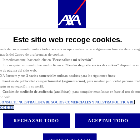
urante la navegación por este sitio web se depositan
cookies funcionales y técnicas
(estrictament
ecesarias). También puede consentir el depósito de cookies opcionales, ya sea por parte de AXA
artners o de terceros proveedores, para los fines descritos a continuación.
as
cookies funcionales y técnicas
(estrictamente necesarias) se eliminan durante la navegación po
itio web. AXA Partners o terceros proveedores pueden depositar cookies opcionales para los fines
e indican a continuación.
Este sitio web recoge cookies.
iene la posibilidad de
aceptar
o
rechazar
el
depósito de cookies
. Almacenaremos sus preferenci
urante
24 meses.
uede dar su consentimiento a todas las cookies opcionales o solo a algunas en función de su categ
 través del Centro de preferencias de cookies:
Inmediatamente, haciendo clic en "
Personalizar mi selección"
.
En cualquier momento, haciendo clic en el "
Centro de preferencias de cookies"
disponible en 
ie de página del sitio web.
XA Partners y sus
3 socios comerciales
utilizan cookies para los siguientes fines:
Cookies de
publicidad comportamental (
segmentación)
, para mostrar publicidad personaliza
egún su navegación y su perfil.
Cookies de medición de audiencia (analíticas)
, para compilar estadísticas en base al uso de nu
itio web.
CONSULTE NUESTRA LISTA DE SOCIOS COMERCIALES Y NUESTRA POLÍTICA DE
OOKIES
RECHAZAR TODO
ACEPTAR TODO
seguro de cancelación