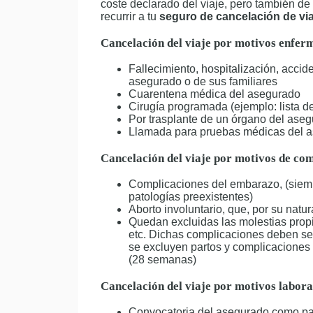
coste declarado del viaje, pero también de
recurrir a tu
seguro de cancelación de via
Cancelación del viaje por motivos enferm
Fallecimiento, hospitalización, acci
asegurado o de sus familiares
Cuarentena médica del asegurado
Cirugía programada (ejemplo: lista d
Por trasplante de un órgano del aseg
Llamada para pruebas médicas del 
Cancelación del viaje por motivos de co
Complicaciones del embarazo, (siem
patologías preexistentes)
Aborto involuntario, que, por su natur
Quedan excluidas las molestias pro
etc. Dichas complicaciones deben ser
se excluyen partos y complicaciones 
(28 semanas)
Cancelación del viaje por motivos laboral
Convocatoria del asegurado como pa